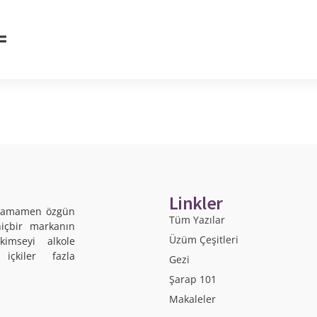
Linkler
r tamamen özgün
Tüm Yazılar
hiçbir markanın
Üzüm Çeşitleri
kimseyi alkole
içkiler fazla
Gezi
Şarap 101
Makaleler