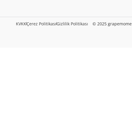
KVKK
Çerez Politikası
Gizlilik Politikası
© 2025 grapemomen