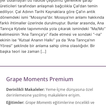
yer bulamayan bu nadide çeşidimiz genellikle şarap
üreticileri tarafından anlaşmalı bağcılıkla Çal‘dan temin
ediliyor. Çal Adının Tarihi Kaynaklara göre Çal‘ın antik
dönemdeki ismi “Mossyna”dır. Mossya’nın anlamı hakkında
farklı ihtimaller üzerinde durulmuştur. Bunlar arasında, Ana
Tanrıça Kybele tapınımında yola çıkarak ismindeki “Ma/Mo”
kelimesinin “Ana Tanrıça’yı” ifade etmesi ve sondaki “-na”
ekinin ise “Kutsal Ananın Halkı” ya da “Ana Tanrıça’nın
Yöresi” şeklinde bir anlama sahip olma olasılığıdır. Bir
başka teori ise zaman […]
Grape Moments Premium
Derinlikli Makaleler:
Yeme-İçme dünyasına özel
derinlemesine yazılmış makalelere erişim.
Eğitimler:
Grape Moments
eğitimlerine öncelikli ve